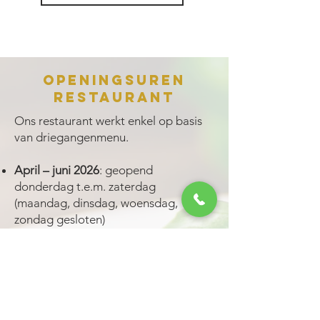
Openingsuren
restaurant
Ons restaurant werkt enkel op basis
van driegangenmenu.
April – juni 2026
: geopend
donderdag t.e.m. zaterdag
(maandag, dinsdag, woensdag,
zondag gesloten)
Juli t.e.m. september 2026
: geopend
maandag t.e.m. zaterdag van 18u00-
20u00
(zondag gesloten)
Vanaf 1 oktober 2026
: enkel geopend
op reservatie voor groepen vanaf